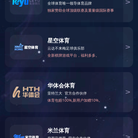
（以下简称"裕华机械"）
席。双方就11万锭高档纺
段，为纺织行业高质量发展