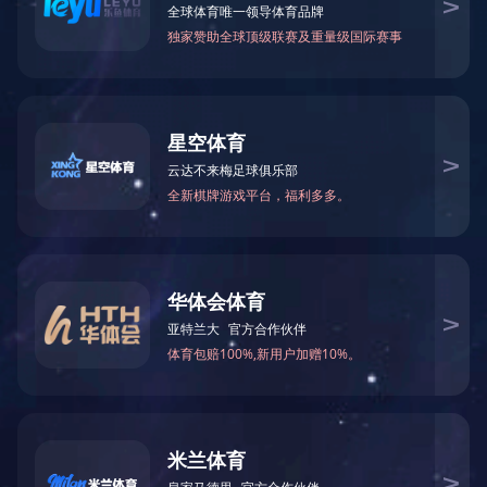
关于我们
公司业务
科技创新
企业概况
产品中心
科研实力
领导致辞
科研动态
企业文化
友情链接：
©Copyright 2016 完美·体育-完美online（中国） |Tel:0633-8266476